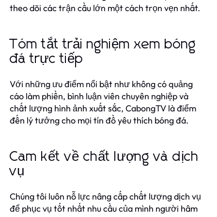
theo dõi các trận cầu lớn một cách trọn vẹn nhất.
Tóm tắt trải nghiệm xem bóng
đá trực tiếp
Với những ưu điểm nổi bật như không có quảng
cáo làm phiền, bình luận viên chuyên nghiệp và
chất lượng hình ảnh xuất sắc, CabongTV là điểm
đến lý tưởng cho mọi tín đồ yêu thích bóng đá.
Cam kết về chất lượng và dịch
vụ
Chúng tôi luôn nỗ lực nâng cấp chất lượng dịch vụ
để phục vụ tốt nhất nhu cầu của mình người hâm