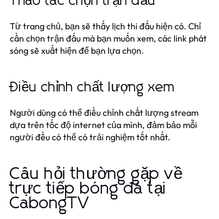
Thao tác chọn trận đấu
Từ trang chủ, bạn sẽ thấy lịch thi đấu hiện có. Chỉ
cần chọn trận đấu mà bạn muốn xem, các link phát
sóng sẽ xuất hiện để bạn lựa chọn.
Điều chỉnh chất lượng xem
Người dùng có thể điều chỉnh chất lượng stream
dựa trên tốc độ internet của mình, đảm bảo mỗi
người đều có thể có trải nghiệm tốt nhất.
Câu hỏi thường gặp về
trực tiếp bóng đá tại
CabongTV