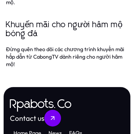
mộ.
Khuyến mãi cho người hâm mộ
bóng đá
Đừng quên theo dõi các chương trình khuyến mãi
hấp dẫn từ CabongTV dành riêng cho người hâm
mộ!
Rpabots.Co
Contact us
Home Page
News
FAQs