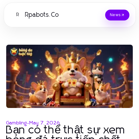
Rpabots.Co
R
News
Gambling
-
May 7, 2026
Bạn có thể thật sự xem